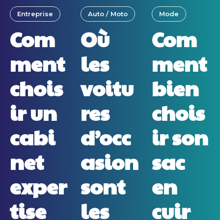
Entreprise
Auto / Moto
Mode
Com
Où
Com
ment
les
ment
chois
voitu
bien
ir un
res
chois
cabi
d’occ
ir son
net
asion
sac
exper
sont
en
tise
les
cuir