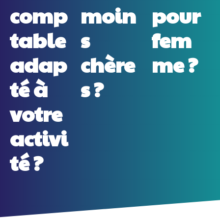
comp
moin
pour
table
s
fem
adap
chère
me ?
té à
s ?
votre
activi
té ?