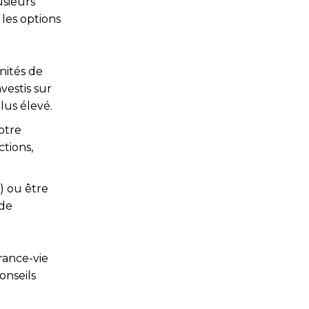
usieurs
 les options
unités de
vestis sur
lus élevé.
otre
tions,
) ou être
 de
rance-vie
onseils