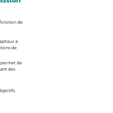
 fonction de
apitaux à
tions de
a permet de
tant des
jectifs.