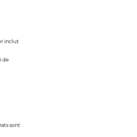
r inclut
i de
rats sont