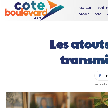
Maison
Anim
Mode
Vie
Les atout
transmi
Accueil