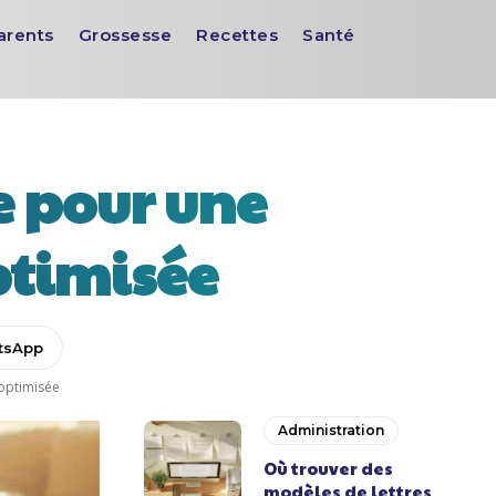
arents
Grossesse
Recettes
Santé
e pour une
ptimisée
tsApp
 optimisée
Administration
Où trouver des
modèles de lettres