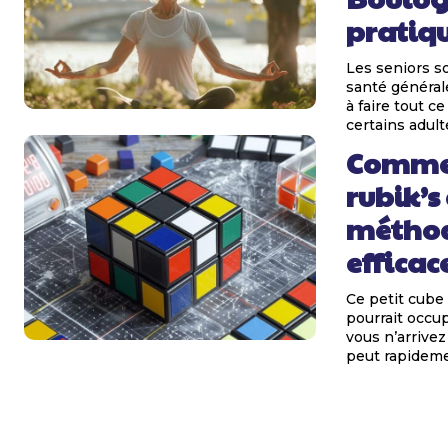
pratiqu
Les seniors s
santé générale
à faire tout c
certains adulte
Commen
rubik’s
méthod
efficac
Ce petit cube 
pourrait occup
vous n’arrivez
peut rapidemen