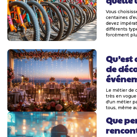
quelle u
Vous choisiss
centaines d’e
devez impérat
différents typ
forcément plu
Qu’est 
de déco
événem
Le métier de 
très en vogue 
d'un métier p
tous, même aux
Que pen
rencont