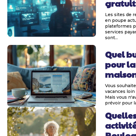
gratuit
Les sites de r
en poupe actu
plateformes p
services paya
sont...
Quel b
pour la
maison
Vous souhaite
vacances loin 
Mais vous n'a
prévoir pour la
Quelles
activit
Boulog