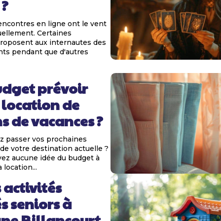
 ?
encontres en ligne ont le vent
ellement. Certaines
roposent aux internautes des
nts pendant que d'autres
udget prévoir
 location de
s de vacances ?
z passer vos prochaines
de votre destination actuelle ?
vez aucune idée du budget à
 location...
 activités
és seniors à
ne Billancourt