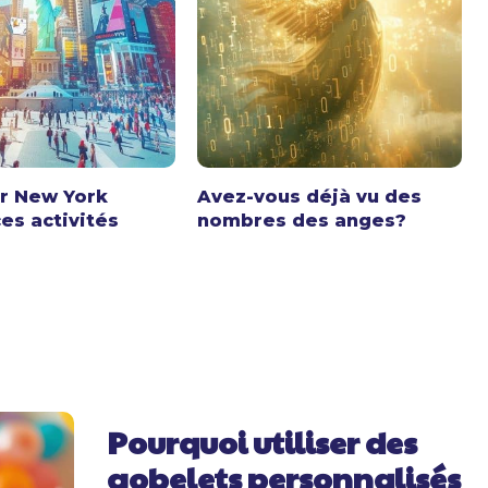
r New York
Avez-vous déjà vu des
es activités
nombres des anges?
Pourquoi utiliser des
gobelets personnalisés