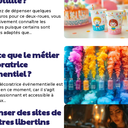
tilité ?
ez de dépenser quelques
uros pour ce deux-roues, vous
ivement connaître les
es puisque certains sont
s adaptés que...
ce que le métier
ratrice
entiel ?
décoratrice événementielle est
en ce moment, car il s'agit
assionnant et accessible à
...
ser des sites de
res libertins