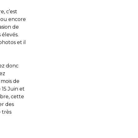
e, c’est
lo ou encore
asion de
 élevés.
hotos et il
rez donc
yez
 mois de
 15 Juin et
bre, cette
er des
 très