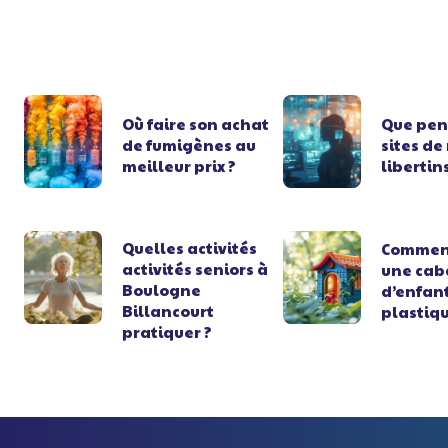
Où faire son achat
Que pen
de fumigènes au
sites de
meilleur prix ?
libertin
Quelles activités
Comment
activités seniors à
une ca
Boulogne
d’enfan
Billancourt
plastiqu
pratiquer ?