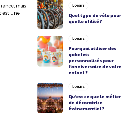
rance, mais
Loisirs
c’est une
Quel type de vélo pour
quelle utilité ?
Loisirs
Pourquoi utiliser des
gobelets
personnalisés pour
l’anniversaire de votre
enfant ?
Loisirs
Qu’est ce que le métier
de décoratrice
événementiel ?