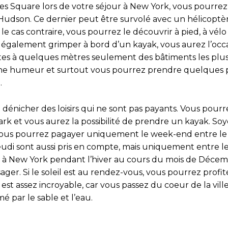
s Square lors de votre séjour à New York, vous pourrez
e Hudson. Ce dernier peut être survolé avec un hélicoptèr
ns le cas contraire, vous pourrez le découvrir à pied, à vé
également grimper à bord d’un kayak, vous aurez l’occ
êtes à quelques mètres seulement des bâtiments les plus
bonne humeur et surtout vous pourrez prendre quelques p
.
 de dénicher des loisirs qui ne sont pas payants. Vous pour
rk et vous aurez la possibilité de prendre un kayak. So
er. Vous pourrez pagayer uniquement le week-end entre le
jeudi sont aussi pris en compte, mais uniquement entre le
age à New York pendant l’hiver au cours du mois de Décem
isager. Si le soleil est au rendez-vous, vous pourrez profit
st assez incroyable, car vous passez du coeur de la ville
 par le sable et l’eau.