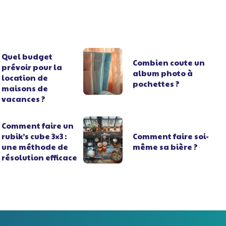
Quel budget
Combien coute un
prévoir pour la
album photo à
location de
pochettes ?
maisons de
vacances ?
Comment faire un
rubik’s cube 3×3 :
Comment faire soi-
une méthode de
même sa bière ?
résolution efficace