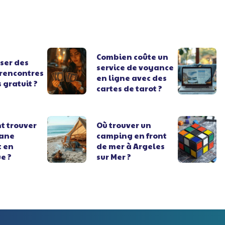
Combien coûte un
ser des
service de voyance
 rencontres
en ligne avec des
s gratuit ?
cartes de tarot ?
 trouver
Où trouver un
bane
camping en front
t en
de mer à Argeles
e ?
sur Mer ?