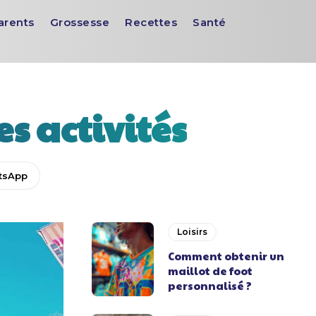
arents
Grossesse
Recettes
Santé
s activités
tsApp
Loisirs
Comment obtenir un
maillot de foot
personnalisé ?