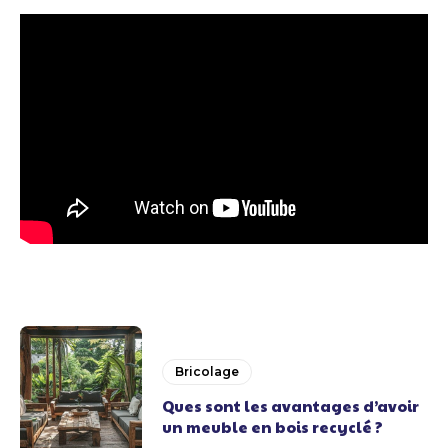
Bricolage
Ques sont les avantages d’avoir
un meuble en bois recyclé ?