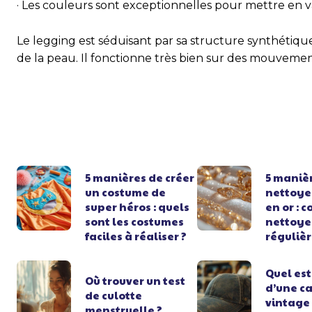
· Les couleurs sont exceptionnelles pour mettre en va
Le legging est séduisant par sa structure synthétique.
de la peau. Il fonctionne très bien sur des mouvements
5 manières de créer
5 maniè
un costume de
nettoyer
super héros : quels
en or : 
sont les costumes
nettoye
faciles à réaliser ?
réguliè
Quel est 
Où trouver un test
d’une c
de culotte
vintage
menstruelle ?