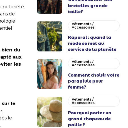
bretelles grande
 notoriété.
taille?
fans de
nologie
Vêtements /
Accessoires
entiel
Kaporal : quand la
mode se met au
service de la planète
u bien du
dapté aux
Vêtements /
viter les
Accessoires
Comment choisir votre
parapluie pour
femme?
Vêtements /
Accessoires
 sur le
e.
Pourquoi porter un
dès le
grand chapeau de
paille ?
.