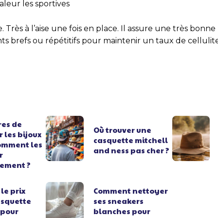
leur les sportives
 Très à l’aise une fois en place. Il assure une très bonne
 brefs ou répétitifs pour maintenir un taux de cellulite 
res de
Où trouver une
 les bijoux
casquette mitchell
comment les
and ness pas cher ?
r
rement ?
le prix
Comment nettoyer
asquette
ses sneakers
 pour
blanches pour