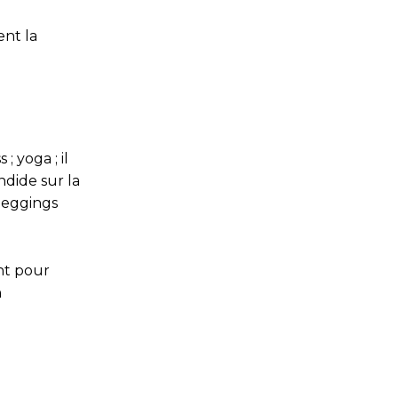
ent la
; yoga ; il
dide sur la
 leggings
nt pour
n