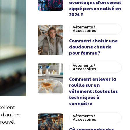
avantages d’un sweat
zippé personnalisé en
2024 ?
Vêtements /
Accessoires
Comment choisir une
doudoune chaude
pour femme ?
Vêtements /
Accessoires
Comment enlever la
rouille sur un
vêtement : toutes les
techniques à
connaître
cellent
n d’autres
Vêtements /
Accessoires
rouvé.
Où commander des