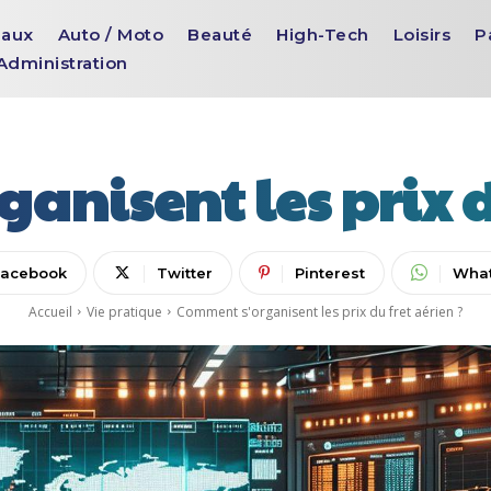
aux
Auto / Moto
Beauté
High-Tech
Loisirs
P
Administration
anisent les prix du
Facebook
Twitter
Pinterest
Wha
Accueil
Vie pratique
Comment s'organisent les prix du fret aérien ?