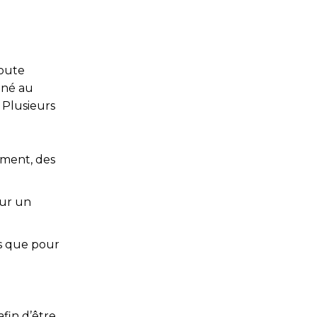
doute
gné au
 Plusieurs
ement, des
our un
es que pour
afin d’être