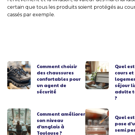
certain que tous les produits soient protégés au cour
cassés par exemple.
Comment choisir
Quel est
des chaussures
cours et
confortables pour
logemen
un agent de
séjour l
sécurité
adulte t
?
Comment améliorer
Quel est
son niveau
pose d’u
d’anglais à
semi pe
Toulouse ?