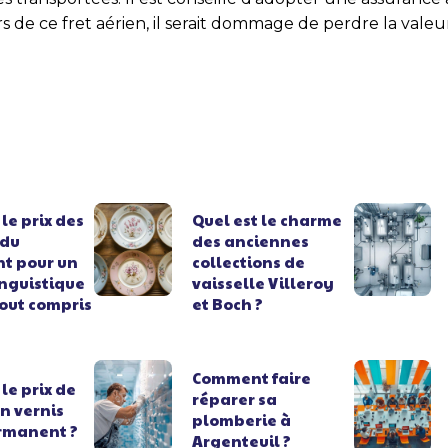
s de ce fret aérien, il serait dommage de perdre la valeu
 le prix des
Quel est le charme
 du
des anciennes
t pour un
collections de
inguistique
vaisselle Villeroy
out compris
et Boch ?
Comment faire
 le prix de
réparer sa
n vernis
plomberie à
rmanent ?
Argenteuil ?