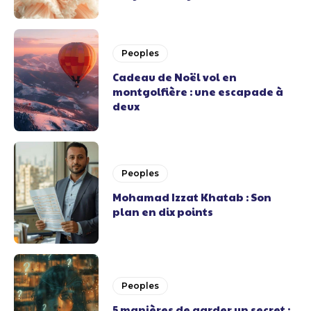
Peoples
Cadeau de Noël vol en
montgolfière : une escapade à
deux
Peoples
Mohamad Izzat Khatab : Son
plan en dix points
Peoples
5 manières de garder un secret :