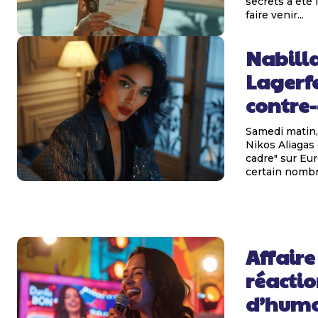
secrets a été 
faire venir...
Nabilla
Lagerfe
contre
Samedi matin, 
Nikos Aliagas 
cadre" sur Eur
certain nombre
Affaire
réactio
d’humo