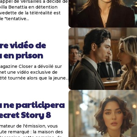
d'appel de Versailles a décidé de
illa Benattia en détention
vedette de la téléréalité est
"tentative...
re vidéo de
 en prison
agazine Closer a dévoilé sur
net une vidéo exclusive de
 été tournée alors que la jeune...
 ne participera
ecret Story 8
mateur de l'émission, vous
oute remarqué : la maison des