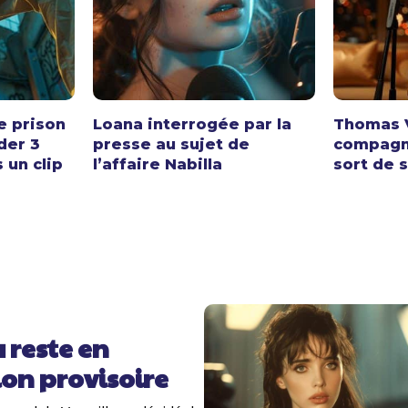
e prison
Loana interrogée par la
Thomas V
der 3
presse au sujet de
compagno
 un clip
l’affaire Nabilla
sort de 
 reste en
on provisoire