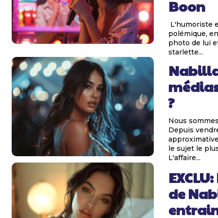
Boon
L'humoriste e
polémique, en
photo de lui e
starlette...
Nabill
médias
?
Nous sommes 
Depuis vendred
approximative
le sujet le pl
L'affaire...
EXCLU:
de Nab
entrai