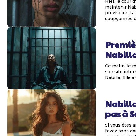
Hier, la cour 
maintenir Nab
provisoire. La 
soupçonnée de 
Premiè
Nabilla
Ce matin, le m
son site inter
Nabilla. Elle a
Nabilla
pas à S
Si vous êtes a
l'avez sans d