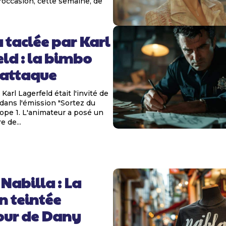
l'occasion, cette semaine, de
 taclée par Karl
ld : la bimbo
-attaque
Karl Lagerfeld était l'invité de
dans l'émission "Sortez du
ope 1. L'animateur a posé un
 de...
 Nabilla : La
n teintée
ur de Dany