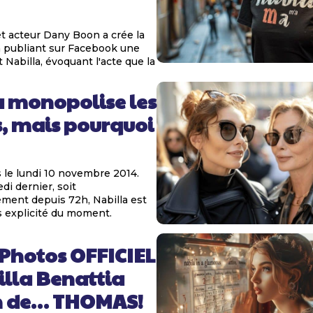
t acteur Dany Boon a crée la
 publiant sur Facebook une
t Nabilla, évoquant l'acte que la
a monopolise les
, mais pourquoi
le lundi 10 novembre 2014.
i dernier, soit
ment depuis 72h, Nabilla est
us explicité du moment.
 Photos OFFICIEL
illa Benattia
n de… THOMAS!