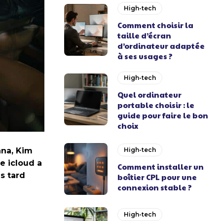
High-tech
Comment choisir la
taille d’écran
d’ordinateur adaptée
à ses usages ?
High-tech
Quel ordinateur
portable choisir : le
guide pour faire le bon
choix
nna, Kim
High-tech
e icloud a
Comment installer un
us tard
boîtier CPL pour une
connexion stable ?
High-tech