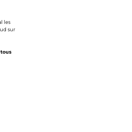
l les
oud sur
 tous