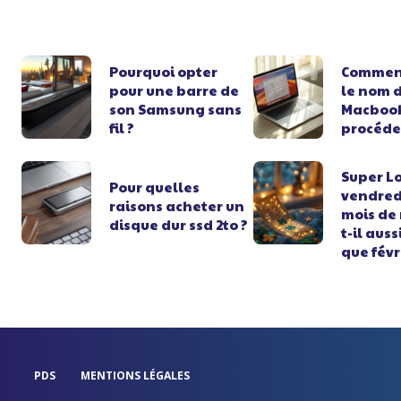
Pourquoi opter
Commen
pour une barre de
le nom d
son Samsung sans
Macbook
fil ?
procéde
Super L
Pour quelles
vendredi
raisons acheter un
mois de
disque dur ssd 2to ?
t-il auss
que févr
PDS
MENTIONS LÉGALES