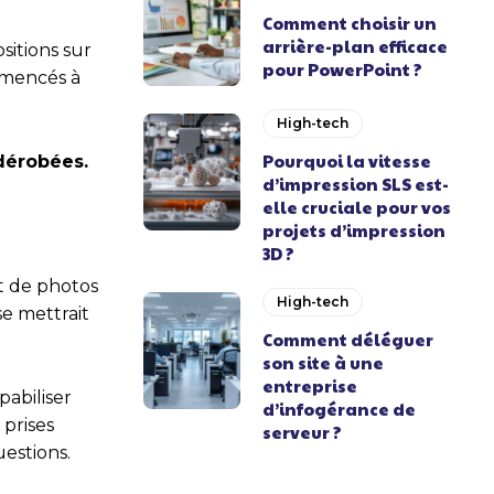
Comment choisir un
arrière-plan efficace
sitions sur
pour PowerPoint ?
ommencés à
High-tech
Pourquoi la vitesse
dérobées.
d’impression SLS est-
elle cruciale pour vos
projets d’impression
3D ?
it de photos
High-tech
se mettrait
Comment déléguer
son site à une
entreprise
pabiliser
d’infogérance de
 prises
serveur ?
uestions.