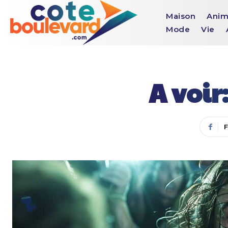
Maison
Anim
Mode
Vie
A voir