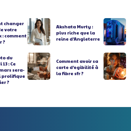
t changer
Akshata Murty :
e votre
plus riche que la
 : comment
reine d’Angleterre
r ?
oto du
Comment avoir sa
 13 : Ce
carte d’egibilité à
 mars sera-
la fibre sfr ?
i prolifique
ier ?