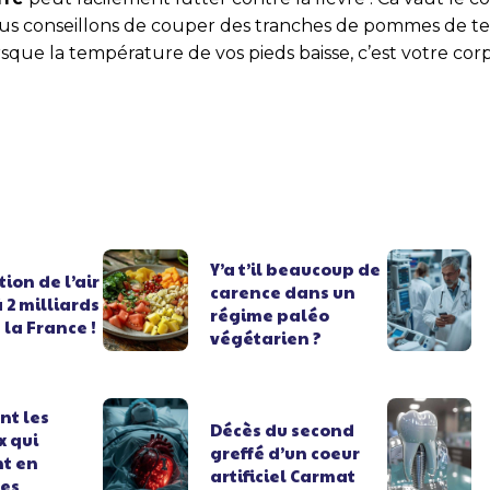
ous conseillons de couper des tranches de pommes de te
orsque la température de vos pieds baisse, c’est votre cor
Y’a t’il beaucoup de
tion de l’air
carence dans un
à 2 milliards
régime paléo
 la France !
végétarien ?
nt les
Décès du second
x qui
greffé d’un coeur
t en
artificiel Carmat
les