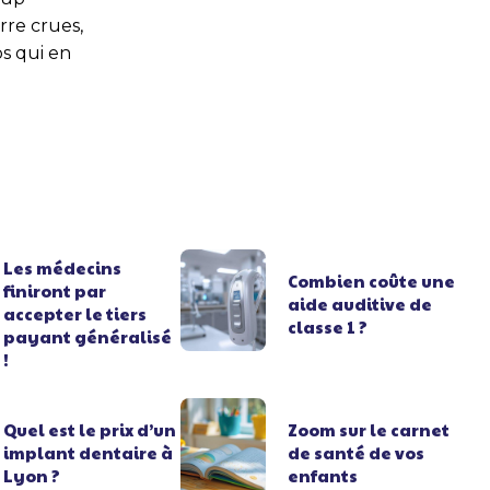
rre crues,
ps qui en
Les médecins
Combien coûte une
finiront par
aide auditive de
accepter le tiers
classe 1 ?
payant généralisé
!
Quel est le prix d’un
Zoom sur le carnet
implant dentaire à
de santé de vos
Lyon ?
enfants