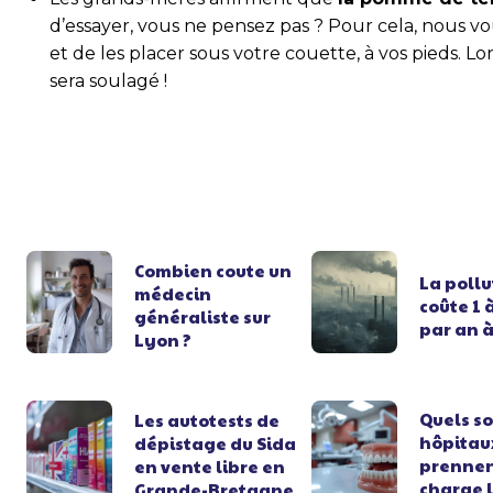
d’essayer, vous ne pensez pas ? Pour cela, nous v
et de les placer sous votre couette, à vos pieds. L
sera soulagé !
Combien coute un
La pollu
médecin
coûte 1 
généraliste sur
par an à
Lyon ?
Quels so
Les autotests de
hôpitau
dépistage du Sida
prennen
en vente libre en
charge 
Grande-Bretagne