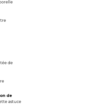
porelle
otre
ntée de
ire
sion de
ette astuce