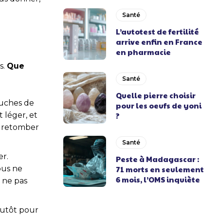
Santé
L’autotest de fertilité
arrive enfin en France
en pharmacie
s.
Que
Santé
Quelle pierre choisir
ouches de
pour les oeufs de yoni
 léger, et
?
re retomber
Santé
er.
Peste à Madagascar :
ous ne
71 morts en seulement
6 mois, l’OMS inquiète
i ne pas
plutôt pour