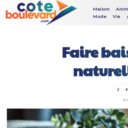
Maison
Anim
Mode
Vie
Faire bai
naturel
Ac