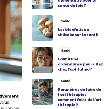
alimentaire pour la
santé du foie ?
Santé
Les bienfaits du
shiitake sur la santé
Santé
Faut il une
ordonnance pour allez
chez l’ophtalmo ?
Santé
5 manières de faire de
l’art thérapie :
ctivement
comment faire de l’art
 vous
thérapie ?
ous donner,