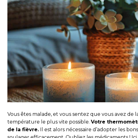
Vous êtes malade, et vous sentez que vous avez de la 
température le plus vite possible.
Votre thermomètr
de la fièvre.
Il est alors nécessaire d’adopter les bo
soulager efficacement. Oubliez les médicaments ! Ici