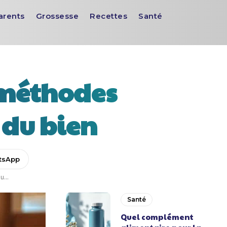
arents
Grossesse
Recettes
Santé
s méthodes
 du bien
tsApp
u...
Santé
Quel complément