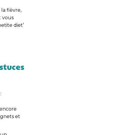
a fièvre,
t vous
tite diet’
astuces
:
 encore
ignets et
oup