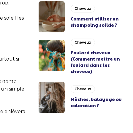
rop.
Cheveux
 soleil les
Comment utiliser un
shampoing solide ?
Cheveux
Foulard cheveux
(Comment mettre un
urtout si
foulard dans les
cheveux)
ortante
s un simple
Cheveux
Mèches, balayage ou
coloration ?
le enlèvera