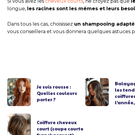
Si vous avez les
cheveux courts
, ne croyez pas que
l
longue,
les racines sont les mêmes et leurs besoi
Dans tous les cas, choisissez
un shampooing adapté
vous conseillera et vous donnera quelques astuces p
Balayag
Je suis rousse :
les ten
Quelles couleurs
coiffure
porter ?
l’année,
Coiffure cheveux
court (coupe courte
franck provost)