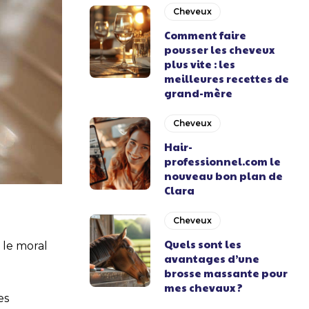
Cheveux
Comment faire
pousser les cheveux
plus vite : les
meilleures recettes de
grand-mère
Cheveux
Hair-
professionnel.com le
nouveau bon plan de
Clara
Cheveux
Quels sont les
 le moral
avantages d’une
brosse massante pour
mes chevaux ?
es