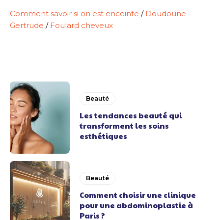
Comment savoir si on est enceinte
/
Doudoune
Gertrude
/
Foulard cheveux
Beauté
Les tendances beauté qui
transforment les soins
esthétiques
Beauté
Comment choisir une clinique
pour une abdominoplastie à
Paris ?