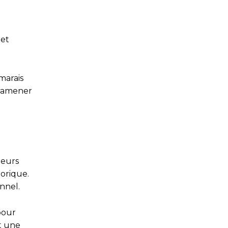
 et
marais
 ramener
ieurs
torique.
nnel.
pour
st une