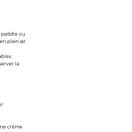
p paddle ou
n plein air.
bles.
erver la
ur
une crème