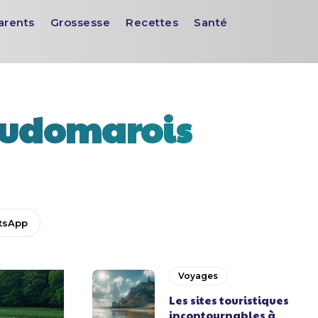
arents
Grossesse
Recettes
Santé
 audomarois
tsApp
Voyages
Les sites touristiques
incontournables à