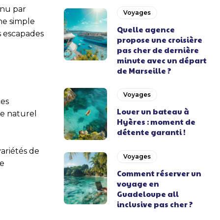
nnu par
Voyages
ne simple
Quelle agence
es escapades
propose une croisière
pas cher de dernière
minute avec un départ
de Marseille ?
Voyages
ces
Louer un bateau à
le naturel
Hyères : moment de
détente garanti !
ariétés de
Voyages
de
Comment réserver un
voyage en
Guadeloupe all
inclusive pas cher ?