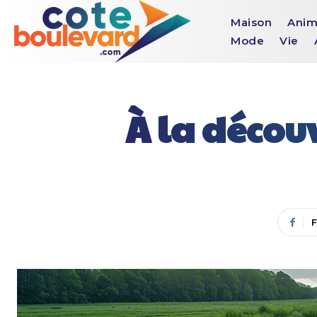
Maison
Anim
Mode
Vie
À la décou