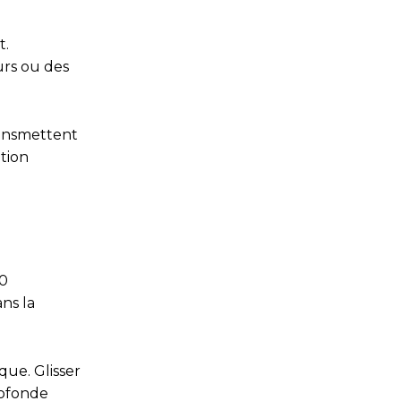
t.
urs ou des
ransmettent
ation
60
ns la
ue. Glisser
rofonde