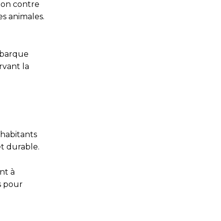
tion contre
es animales.
n barque
rvant la
 habitants
t durable.
nt à
s pour