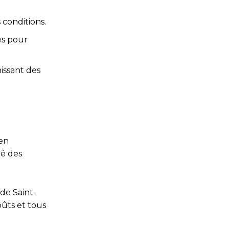
 conditions.
es pour
issant des
 en
té des
de Saint-
oûts et tous