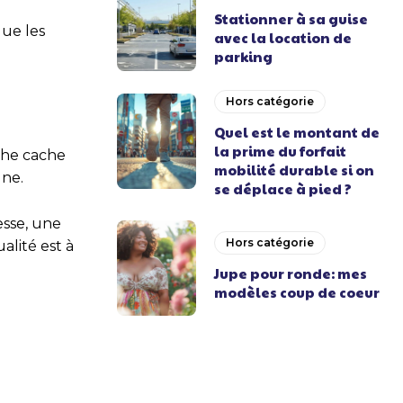
Stationner à sa guise
ue les
avec la location de
parking
Hors catégorie
Quel est le montant de
la prime du forfait
che cache
mobilité durable si on
une.
se déplace à pied ?
resse, une
Hors catégorie
alité est à
Jupe pour ronde: mes
modèles coup de coeur