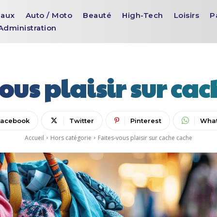
aux
Auto / Moto
Beauté
High-Tech
Loisirs
P
Administration
ous plaisir sur ca
Facebook
Twitter
Pinterest
Wha
Accueil
Hors catégorie
Faites-vous plaisir sur cache cache