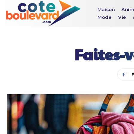
Maison
Anim
Mode
Vie
Faites-v