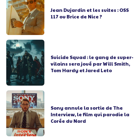
Jean Dujardin et les suites : OSS
117 ou Brice de Nice ?
Suicide Squad : le gang de super-
vilains sera joué par Will Smith,
Tom Hardy et Jared Leto
Sony annule la sortie de The
Interview, le film qui parodie la
Corée du Nord