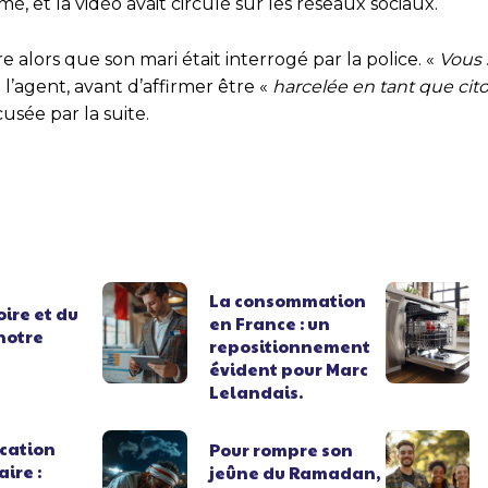
ilmé, et la vidéo avait circulé sur les réseaux sociaux.
e alors que son mari était interrogé par la police. «
Vous 
à l’agent, avant d’affirmer être «
harcelée en tant que ci
cusée par la suite.
La consommation
oire et du
en France : un
notre
repositionnement
évident pour Marc
Lelandais.
ication
Pour rompre son
ire :
jeûne du Ramadan,