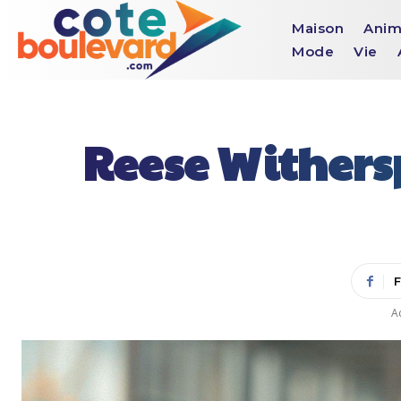
Maison
Anim
Mode
Vie
Reese Withers
Ac