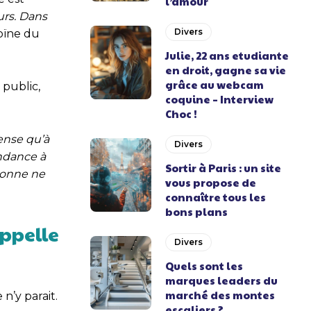
l’amour
eurs. Dans
Divers
oïne du
Julie, 22 ans etudiante
en droit, gagne sa vie
grâce au webcam
 public,
coquine – Interview
Choc !
ense qu’à
Divers
endance à
Sortir à Paris : un site
rsonne ne
vous propose de
connaître tous les
bons plans
appelle
Divers
Quels sont les
marques leaders du
marché des montes
n’y parait.
escaliers ?