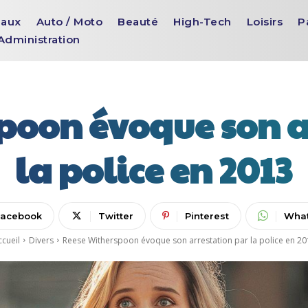
aux
Auto / Moto
Beauté
High-Tech
Loisirs
P
Administration
poon évoque son a
la police en 2013
Facebook
Twitter
Pinterest
Wha
cueil
Divers
Reese Witherspoon évoque son arrestation par la police en 20