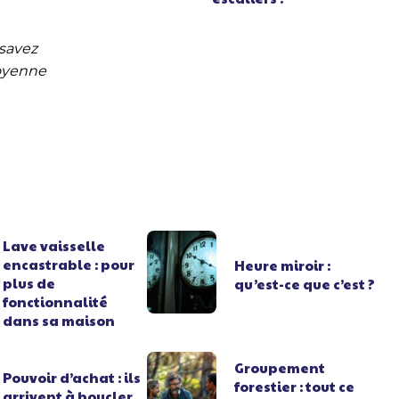
savez
toyenne
Lave vaisselle
encastrable : pour
Heure miroir :
plus de
qu’est-ce que c’est ?
fonctionnalité
dans sa maison
Groupement
Pouvoir d’achat : ils
forestier : tout ce
arrivent à boucler