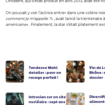
L’incident, qui s’était produit en avril 2013, avait été f
On pouvait y voir l’actrice entrer dans une colère noir
comment je m’appelle ?
« , avait lancé la trentenaire 
américaine
« . Finalement, la star s’était platement ex
Tondeuse Wahl
Vin de L
detailer : pour un
Rhône : 
rasage parfait !
dossier
Diversif
Intrusion sur un site
alimenta
nucléaire : sept ans