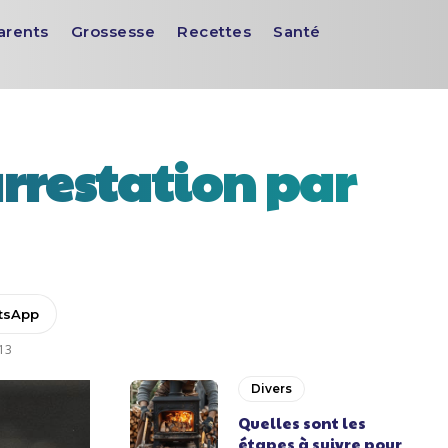
arents
Grossesse
Recettes
Santé
rrestation par
tsApp
13
Divers
Quelles sont les
étapes à suivre pour