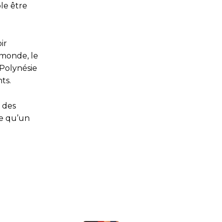
le être
ir
 monde, le
 Polynésie
ts.
 des
re qu’un