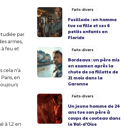
Faits-divers
Fusillade : un homme
tue sa fille et ses 6
petits enfants en
 étudiée par
Floride
des armes,
 à feu et
Faits-divers
Bordeaux : un père mis
en examen après la
s cela n’a
chute de sa fillette de
21 mois dans la
 Paris, en
Garonne
toujours
Faits-divers
Un jeune homme de 24
ans tue son père à
coups de couteau dans
le Val-d’Oise
é à 1,2 en