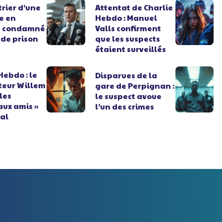
rier d’une
Attentat de Charlie
e en
Hebdo : Manuel
e condamné
Valls confirment
 de prison
que les suspects
étaient surveillés
Hebdo : le
Disparues de la
teur Willem
gare de Perpignan :
 les
le suspect avoue
aux amis »
l’un des crimes
nal