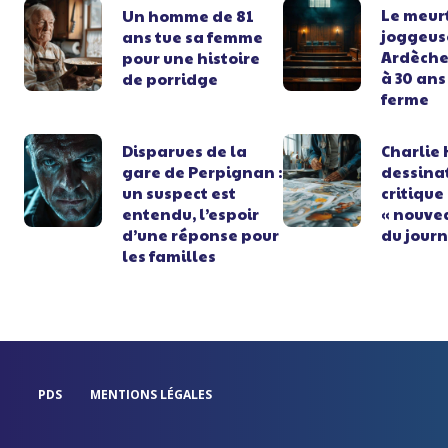
Le meurt
Un homme de 81
joggeus
ans tue sa femme
Ardèch
pour une histoire
à 30 ans
de porridge
ferme
Disparues de la
Charlie 
gare de Perpignan :
dessina
un suspect est
critique
entendu, l’espoir
« nouve
d’une réponse pour
du jour
les familles
PDS
MENTIONS LÉGALES