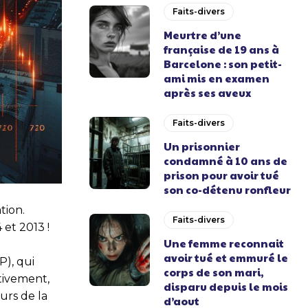
Faits-divers
Meurtre d’une
française de 19 ans à
Barcelone : son petit-
ami mis en examen
après ses aveux
Faits-divers
Un prisonnier
condamné à 10 ans de
prison pour avoir tué
son co-détenu ronfleur
tion.
Faits-divers
 et 2013 !
Une femme reconnait
avoir tué et emmuré le
P), qui
corps de son mari,
tivement,
disparu depuis le mois
urs de la
d’aout