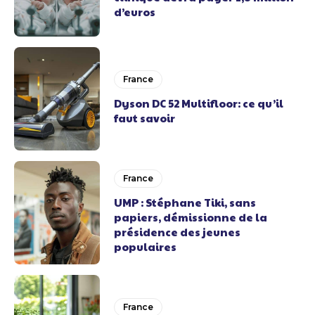
d’euros
France
Dyson DC 52 Multifloor: ce qu’il
faut savoir
France
UMP : Stéphane Tiki, sans
papiers, démissionne de la
présidence des jeunes
populaires
France