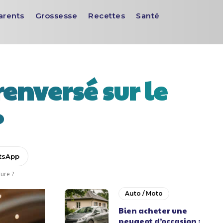
arents
Grossesse
Recettes
Santé
enversé sur le
?
tsApp
ure ?
Auto / Moto
Bien acheter une
peugeot d’occasion :