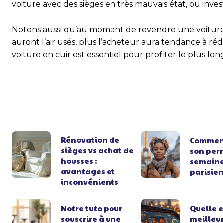
voiture avec des sièges en très mauvais état, ou inve
Notons aussi qu’au moment de revendre une voitur
auront l’air usés, plus l’acheteur aura tendance à ré
voiture en cuir est essentiel pour profiter le plus lo
Rénovation de
Comment
sièges vs achat de
son per
housses :
semaine
avantages et
parisien
inconvénients
Notre tuto pour
Quelle e
souscrire à une
meilleu