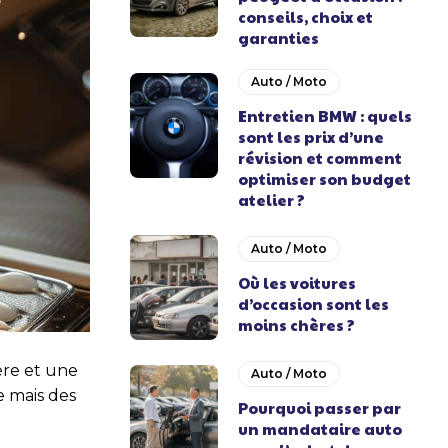
conseils, choix et
garanties
Auto / Moto
Entretien BMW : quels
sont les prix d’une
révision et comment
optimiser son budget
atelier ?
Auto / Moto
Où les voitures
d’occasion sont les
moins chères ?
ière et une
Auto / Moto
e mais des
Pourquoi passer par
un mandataire auto