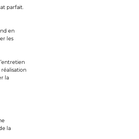
t parfait.
ond en
er les
’entretien
 réalisation
r la
me
de la