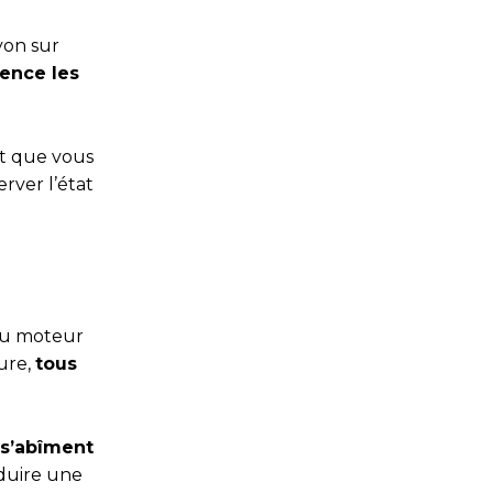
yon sur
uence les
kit que vous
rver l’état
 du moteur
ture,
tous
s s’abîment
nduire une