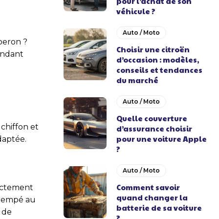
pour l’achat de son
véhicule ?
Auto / Moto
beron ?
Choisir une citroën
pendant
d’occasion : modèles,
conseils et tendances
du marché
Auto / Moto
Quelle couverture
 chiffon et
d’assurance choisir
pour une voiture Apple
daptée.
?
Auto / Moto
Comment savoir
rectement
quand changer la
 trempé au
batterie de sa voiture
 de
?