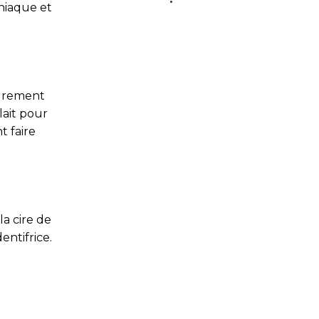
niaque et
sûrement
lait pour
t faire
a cire de
entifrice.