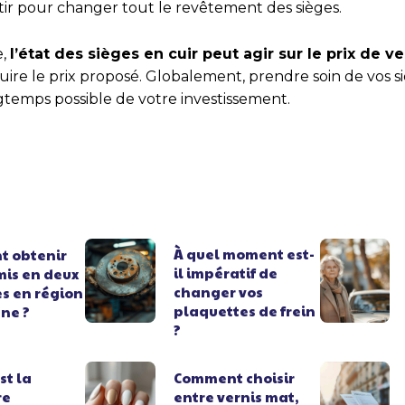
stir pour changer tout le revêtement des sièges.
e,
l’état des sièges en cuir peut agir sur le prix de v
duire le prix proposé. Globalement, prendre soin de vos s
ngtemps possible de votre investissement.
À quel moment est-
 obtenir
il impératif de
mis en deux
changer vos
s en région
plaquettes de frein
ne ?
?
st la
Comment choisir
re
entre vernis mat,