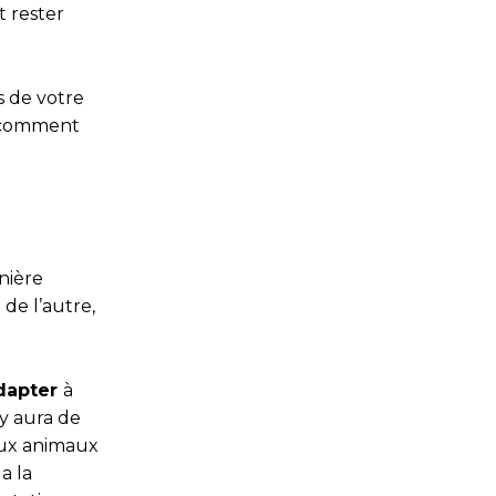
t rester
s de votre
t comment
rnière
 de l’autre,
adapter
à
 y aura de
eux animaux
a la