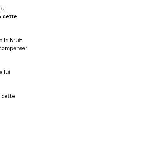
lui
 cette
 le bruit
 récompenser
 lui
 cette