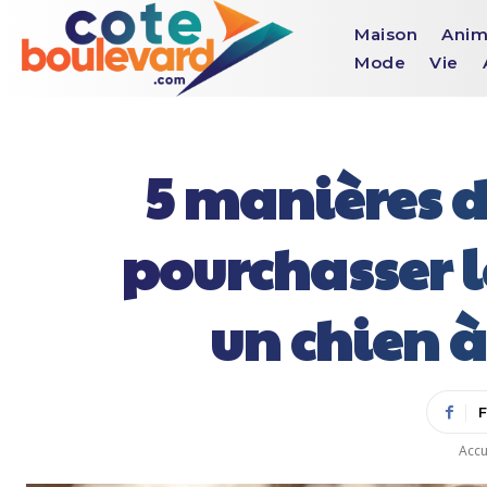
Maison
Anim
Mode
Vie
5 manières d
pourchasser 
un chien à
Accu