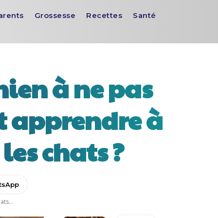
arents
Grossesse
Recettes
Santé
hien à ne pas
t apprendre à
les chats ?
tsApp
ts...