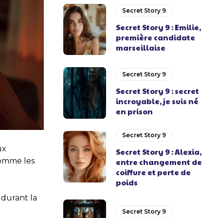
Secret Story 9
Secret Story 9 : Emilie,
première candidate
marseillaise
Secret Story 9
Secret Story 9 : secret
incroyable, je suis né
en prison
Secret Story 9
ux
Secret Story 9 : Alexia,
comme les
entre changement de
coiffure et perte de
poids
 durant la
Secret Story 9